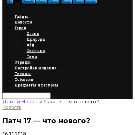
Гайды
Новости
Герои
Огонь
Природа
Лёд
Святыня
Тьма
Отряды
Постройки и здания
Титаны
События
Предметы и ресурсы
Домой
Новости
Патч 17 — что нового?
Новости
Патч 17 — что нового?
16.11.2018