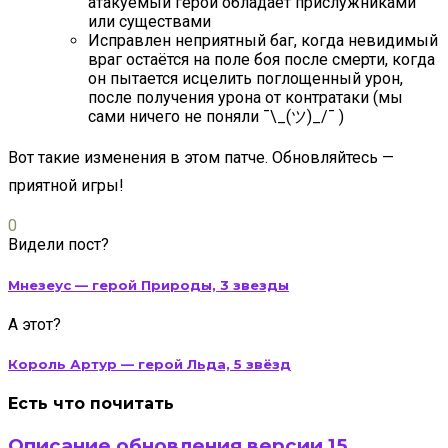
атакуемый герой обладает прислужниками
или существами
Исправлен неприятный баг, когда невидимый
враг остаётся на поле боя после смерти, когда
он пытается исцелить поглощенный урон,
после получения урона от контратаки (мы
сами ничего не поняли ¯\_(ツ)_/¯ )
Вот такие изменения в этом патче. Обновляйтесь —
приятной игры!
0
Видели пост?
Мнезеус — герой Природы, 3 звезды
А этот?
Король Артур — герой Льда, 5 звёзд
Есть что почитать
Описание обновления версии 15