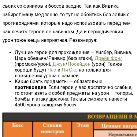
своих союзников и боссов заодно. Так как Вивика
набирет ману медленно, то тут не обойтись без зелий с
противоядиями, которые надо использовать перед тем
как лечить героев её навыком. Да и периодический
урон тоже вещь неприятная. Резюмируя:
Лучшие герои для прохождения — Уилбер, Вивика,
Царь обезьян/Ранвир (баф атаки),
Дрейк Фонг
(промахи/урон),
Джун
/
Посейдон
(урон). Также
хороши будут
Чао
и
Ли Сю
, но только для
повышения урона с камней;
Какие брать предметы — обязательно
противоядия
. Если герои у вас достаточно слабые,
то стоит взять с собой предметы на урон — топоры,
бомбы и атаку дракона. Так вы сможете нанести
4500 урона каждому боссу.