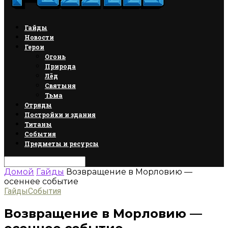
Гайды
Новости
Герои
Огонь
Природа
Лёд
Святыня
Тьма
Отряды
Постройки и здания
Титаны
События
Предметы и ресурсы
Домой
Гайды
Возвращение в Морловию —
осеннее событие
Гайды
События
Возвращение в Морловию —